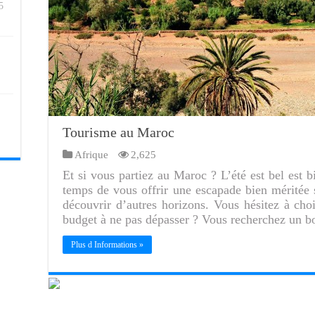
5
Tourisme au Maroc
Afrique
2,625
Et si vous partiez au Maroc ? L’été est bel est b
temps de vous offrir une escapade bien méritée s
découvrir d’autres horizons. Vous hésitez à cho
budget à ne pas dépasser ? Vous recherchez un 
Plus d Informations »