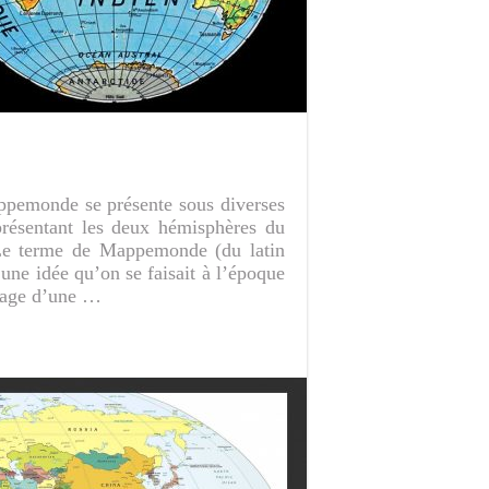
appemonde se présente sous diverses
présentant les deux hémisphères du
Le terme de Mappemonde (du latin
une idée qu’on se faisait à l’époque
image d’une …