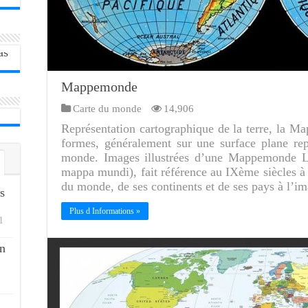
Mappemonde
Carte du monde
14,906
Représentation cartographique de la terre, la M
formes, généralement sur une surface plane re
monde. Images illustrées d’une Mappemonde 
mappa mundi), fait référence au IXème siècles à 
du monde, de ses continents et de ses pays à l’
s
Plus d Informations »
1
n