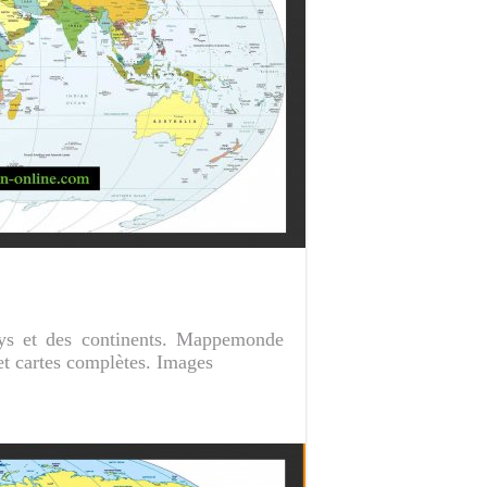
ays et des continents. Mappemonde
et cartes complètes. Images