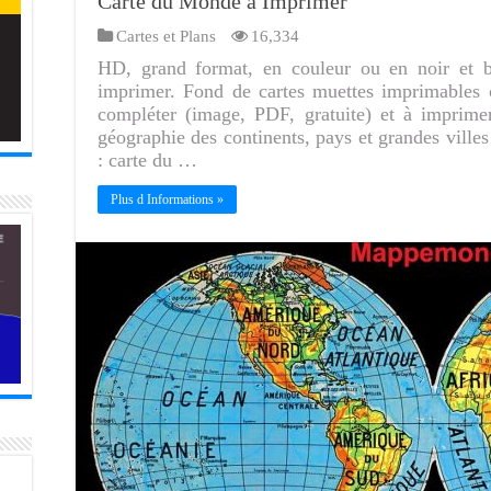
Carte du Monde à Imprimer
Cartes et Plans
16,334
HD, grand format, en couleur ou en noir et b
imprimer. Fond de cartes muettes imprimables 
compléter (image, PDF, gratuite) et à imprim
géographie des continents, pays et grandes ville
: carte du …
Plus d Informations »