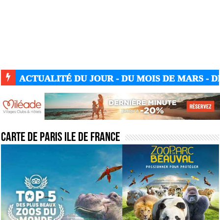
ACTUALITÉ DU JOUR - DU MOIS DE MARS - DE
ACTUALITÉ GUERRE UKRAINE-RUSSIE
Carte de Paris Ile de France