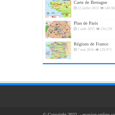
Carte de Bretagne
22 juillet 2015
140,96
Plan de Paris
1 août 2015
134,239
Régions de France
7 mai 2016
129,973
© Copyright 2022, - evasion-online.co