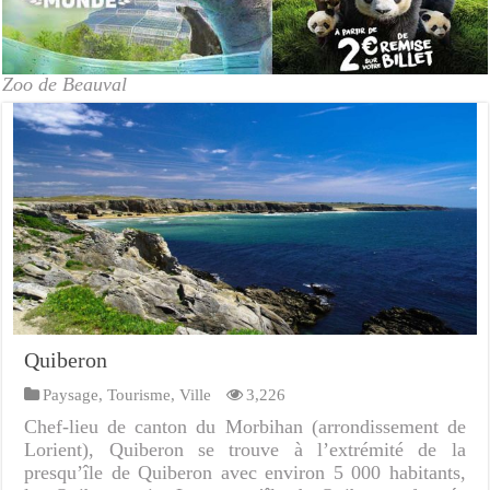
Zoo de Beauval
Quiberon
Paysage
,
Tourisme
,
Ville
3,226
Chef-lieu de canton du Morbihan (arrondissement de
Lorient), Quiberon se trouve à l’extrémité de la
presqu’île de Quiberon avec environ 5 000 habitants,