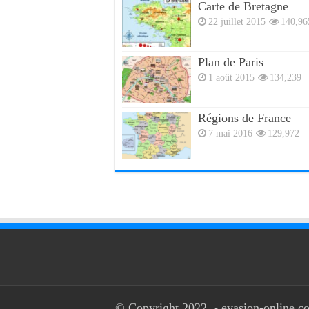
Carte de Bretagne
22 juillet 2015
140,96
Plan de Paris
1 août 2015
134,239
Régions de France
7 mai 2016
129,972
© Copyright 2022, - evasion-online.co