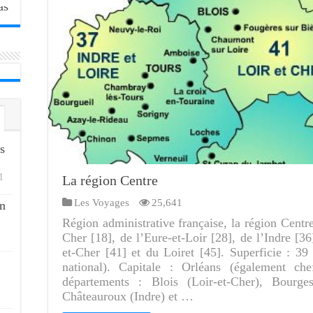
s
1
La région Centre
Les Voyages
25,641
n
Région administrative française, la région Centr
Cher [18], de l’Eure-et-Loir [28], de l’Indre [36
et-Cher [41] et du Loiret [45]. Superficie : 39
national). Capitale : Orléans (également che
départements : Blois (Loir-et-Cher), Bourges
Châteauroux (Indre) et …