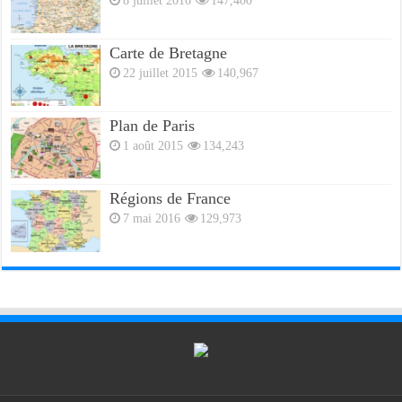
Carte de Bretagne
22 juillet 2015
140,967
Plan de Paris
1 août 2015
134,243
Régions de France
7 mai 2016
129,973