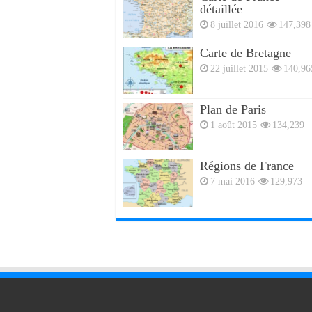
détaillée
8 juillet 2016
147,398
Carte de Bretagne
22 juillet 2015
140,96
Plan de Paris
1 août 2015
134,239
Régions de France
7 mai 2016
129,973