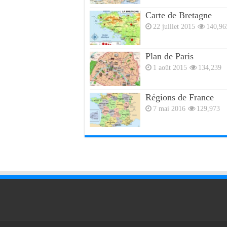
Carte de Bretagne
22 juillet 2015
140,96
Plan de Paris
1 août 2015
134,239
Régions de France
7 mai 2016
129,973