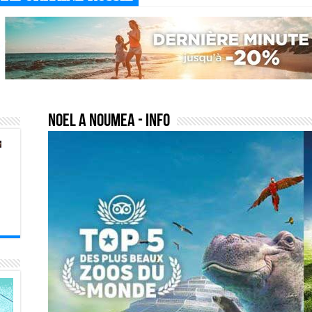
noel a noumea
- Info