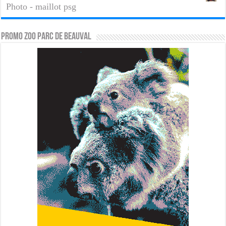
Photo - maillot psg
PROMO ZOO PARC DE BEAUVAL