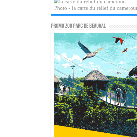
Photo - la carte du relief du camerou
PROMO ZOO PARC DE BEAUVAL