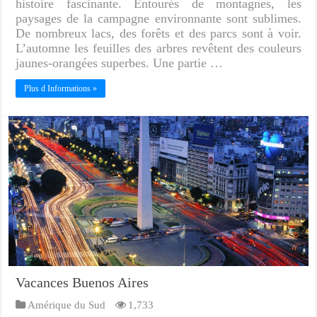
histoire fascinante. Entourés de montagnes, les
paysages de la campagne environnante sont sublimes.
De nombreux lacs, des forêts et des parcs sont à voir.
L’automne les feuilles des arbres revêtent des couleurs
jaunes-orangées superbes. Une partie …
Plus d Informations »
Vacances Buenos Aires
Amérique du Sud
1,733