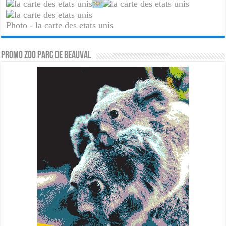
Photo - la carte des etats unis
PROMO ZOO PARC DE BEAUVAL