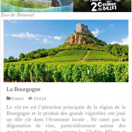
Zoo de Beauval
La Bourgogne
France
10,624
Le vin est est l’attraction principale de la région de la
Bourgogne et le produit des grands vignobles ont joué
un rôle clé dans l’économie locale . Ne ratez pas la
dégustation de vins, particulièrement autour des
grandes marques de vins comme le Chablis, Mâcon et