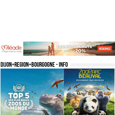
dijon+region+bourgogne
- Info