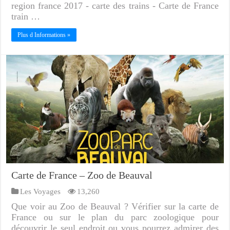
region france 2017 - carte des trains - Carte de France
train …
Plus d Informations »
Carte de France – Zoo de Beauval
Les Voyages
13,260
Que voir au Zoo de Beauval ? Vérifier sur la carte de
France ou sur le plan du parc zoologique pour
découvrir le seul endroit ou vous pourrez admirer des