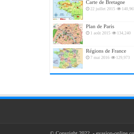
Carte de Bretagne
22 juillet 2015
140,96
Plan de Paris
1 août 2015
134,240
Régions de France
7 mai 2016
129,973
© Copyright 2022, - evasion-online.co