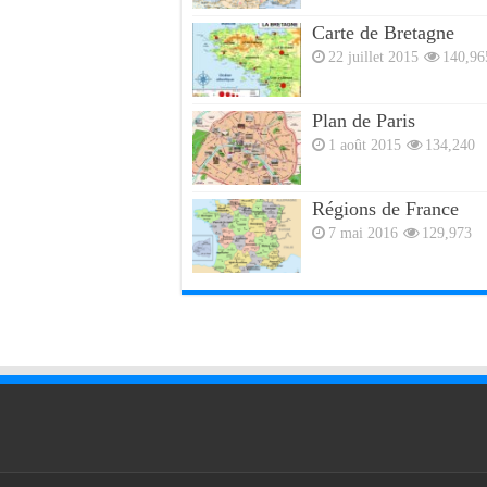
Carte de Bretagne
22 juillet 2015
140,96
Plan de Paris
1 août 2015
134,240
Régions de France
7 mai 2016
129,973