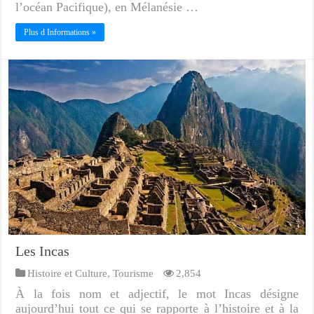
l’océan Pacifique), en Mélanésie …
Plus d Informations »
Les Incas
Histoire et Culture
,
Tourisme
2,854
À la fois nom et adjectif, le mot Incas désigne
aujourd’hui tout ce qui se rapporte à l’histoire et à la