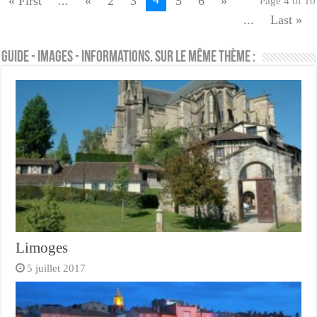
« First
...
«
2
3
5
6
»
Page 4 of 10
...
Last »
Guide - Images - Informations. Sur le même thème :
Limoges
5 juillet 2017