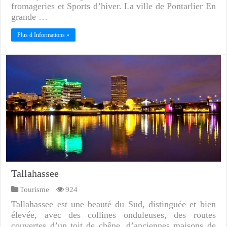
fromageries et Sports d’hiver. La ville de Pontarlier En
grande …
Plus d Informations »
Tallahassee
Tourisme
924
Tallahassee est une beauté du Sud, distinguée et bien
élevée, avec des collines onduleuses, des routes
couvertes d’un toit de chêne, d’anciennes maisons de