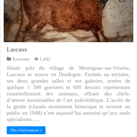
Lascaux
Tourisme
1,492
Située près du village de Montignac-sur-Vézère,
Lascaux se trouve en Dordogne. Formée au tertiaire,
ses deux grandes salles et ses galeries, ornées de
quelque 1 500 gravures et 600 dessins représentant
essentiellement des animaux, offrant des chefs-
d’œuvre inestimables de l’art paléolithique. L’accès de
la grotte (classée monument historique et ouverte au
public en 1948) n’est aujourd’hui autorisé qu’aux seuls
spécialistes. …
Plus d Informations »