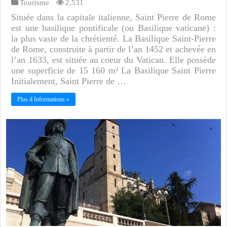
Tourisme
2,531
Située dans la capitale italienne, Saint Pierre de Rome
est une basilique pontificale (ou Basilique vaticane) :
la plus vaste de la chrétienté. La Basilique Saint-Pierre
de Rome, construite à partir de l’an 1452 et achevée en
l’an 1633, est située au coeur du Vatican. Elle possède
une superficie de 15 160 m² La Basilique Saint Pierre
Initialement, Saint Pierre de …
Plus d Informations »