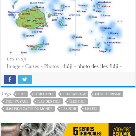
Les Fidji
Image - Cartes - Photos :
fidji
-
photo des iles fidji
-
Tags
FIDJI
FIDJI CARTE
FIDJI PAYSAGE
FIDJI TOURISME
FIDJI VOYAGE
ILES DES FIDJI
ÎLES FIDJI
ILES FIDJI CARTE DU MONDE
LES FIDJI
LES FIJI