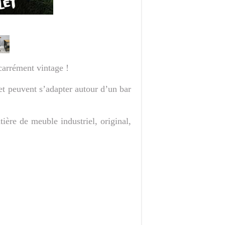
 carrément vintage !
 et peuvent s’adapter autour d’un bar
ière de meuble industriel, original,