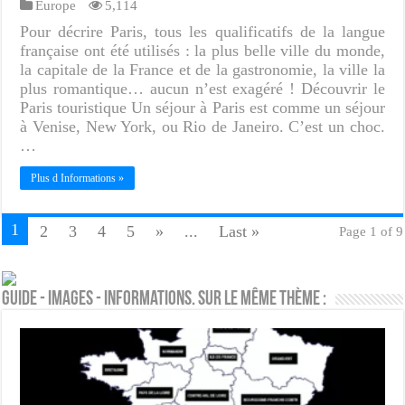
Europe
5,114
Pour décrire Paris, tous les qualificatifs de la langue
française ont été utilisés : la plus belle ville du monde,
la capitale de la France et de la gastronomie, la ville la
plus romantique… aucun n’est exagéré ! Découvrir le
Paris touristique Un séjour à Paris est comme un séjour
à Venise, New York, ou Rio de Janeiro. C’est un choc.
…
Plus d Informations »
1
2
3
4
5
»
...
Last »
Page 1 of 9
Guide - Images - Informations. Sur le même thème :