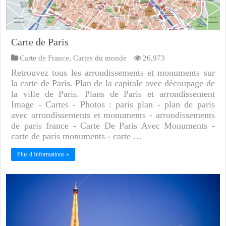
Carte de Paris
Carte de France
,
Cartes du monde
26,973
Retrouvez tous les arrondissements et monuments sur
la carte de Paris. Plan de la capitale avec découpage de
la ville de Paris. Plans de Paris et arrondissement
Image - Cartes - Photos : paris plan - plan de paris
avec arrondissements et monuments - arrondissements
de paris france - Carte De Paris Avec Monuments -
carte de paris monuments - carte …
Plus d Informations »